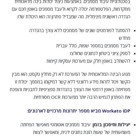
בטכנולוגיית עיבוד מסמכים. באמצעות ניצול יכולות בינה מלאכותית
מתקדמות, הפלטפורמה יכולה לקרוא ולעבד מסמכים באופן חכם עם
הגדרה ראשונית מינימלית. מה שמבדיל פתרון זה הוא היכולת שלו:
להסתגל לפורמטים שונים של מסמכים ללא צורך בהגדרה
מחדש
לעבד מסמכים במספר שפות, כולל עברית
לספק ציוני ביטחון לנתונים שחולצו
להשתלב באופן חלק עם מערכות עסקיות קיימות
מנוע הבינה המלאכותית של המערכת לא רק מחלץ טקסט; הוא מבין
הקשר ויכול לזהות מידע רלוונטי ללא קשר למיקומו במסמך. יכולת זו
מפחיתה באופן דרמטי את הצורך בהגדרות ספציפיות לתבניות והופכת
את הפתרון לגמיש הרבה יותר ממערכות OCR מסורתיות.
Workato IDP מביא מספר יתרונות מרכזיים לארגונים:
יעילות וחיסכון בזמן
: עיבוד מסמכים אוטומטי מאפשר הפחתה
משמעותית של שעות הזנת נתונים ידנית, ומאפשר לצוות