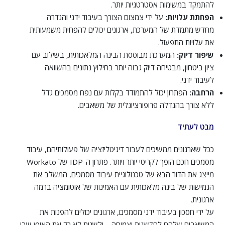
להתמקד במשימות אסטרטגיות יותר.
הפחתת עלויות:
על ידי צמצום הצורך בעיבוד ידני והגדרה
מחדש מתמדת של המערכת, ארגונים יכולים להפחית משמעותית
את עלויות התפעול.
שיפור דיוק:
המערכת מבוססת הבינה המלאכותית, בשילוב עם
ציון ביטחון, מבטיחה דיוק גבוה יותר בחילוץ נתונים בהשוואה
לעיבוד ידני.
הרחבה:
הפתרון יכול להתמודד בקלות עם נפח מסמכים גדל
ללא צורך בהגדלה פרופורציונלית של משאבים.
מבט לעתיד
ככל שארגונים ממשיכים לעבור דיגיטליזציה של פעולותיהם, עיבוד
מסמכים חכם הופך לקריטי יותר ויותר. פתרון ה-IDP של Workato
מייצג את הדור הבא של טכנולוגיית עיבוד מסמכים, המשלב את
הגמישות של בינה מלאכותית עם האמינות של אוטומציה ברמה
ארגונית.
על ידי חסכון בעיבוד ידני מסמכים, ארגונים יכולים להפנות את
המשאבים שלהם לחדשנות וצמיחה – ולשנות לא רק את האופן שבו