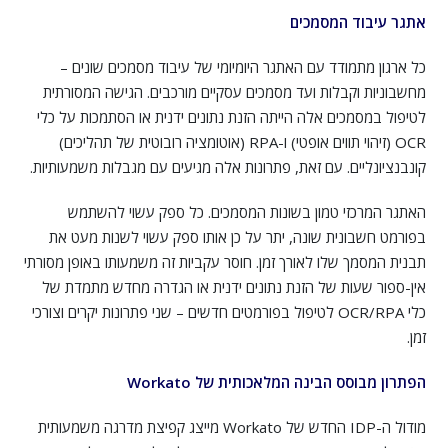
אתגר עיבוד המסמכים
כל ארגון מתמודד עם האתגר היומיומי של עיבוד מסמכים שונים –
מחשבוניות וקבלות ועד מסמכים עסקיים מורכבים. הגישה המסורתית
לטיפול במסמכים אלה הייתה הזנת נתונים ידנית או הסתמכות על כלי
OCR (זיהוי תווים אופטי) ו-RPA (אוטומציה רובוטית של תהליכים)
קונבנציונליים. עם זאת, פתרונות אלה מגיעים עם מגבלות משמעותיות.
האתגר המרכזי טמון בשונות המסמכים. כל ספק עשוי להשתמש
בפורמט חשבונית שונה, יתר על כן אותו ספק עשוי לשנות מעט את
תבנית המסמך שלו לאורך זמן. חוסר עקביות זה משמעותו באופן מסורתי
אין-ספור שעות של הזנת נתונים ידנית או הגדרה מחדש מתמדת של
כלי OCR/RPA לטיפול בפורמטים חדשים – שני פתרונות יקרים וצורכי
זמן.
הפתרון מבוסס הבינה המלאכותית של Workato
מודול ה-IDP החדש של Workato מייצג קפיצת מדרגה משמעותית