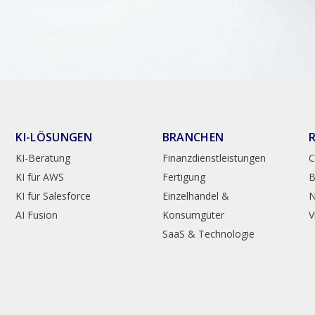
KI-LÖSUNGEN
BRANCHEN
KI-Beratung
Finanzdienstleistungen
C
KI für AWS
Fertigung
B
KI für Salesforce
Einzelhandel &
N
AI Fusion
Konsumgüter
V
SaaS & Technologie